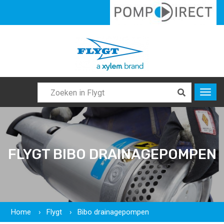
FLYGT BIBO DRAINAGEPOMPEN
Home
Flygt
Bibo drainagepompen