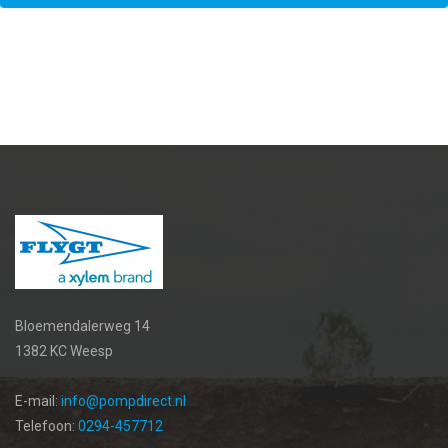
Bloemendalerweg 14
1382 KC Weesp
E-mail:
info@pompdirect.nl
Telefoon:
0294-457712